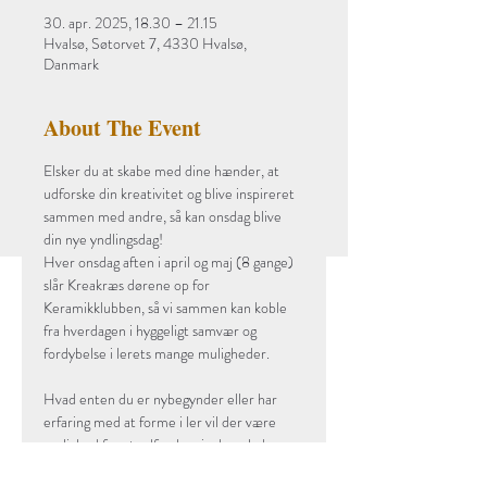
30. apr. 2025, 18.30 – 21.15
Hvalsø, Søtorvet 7, 4330 Hvalsø,
Danmark
About The Event
Elsker du at skabe med dine hænder, at 
udforske din kreativitet og blive inspireret 
sammen med andre, så kan onsdag blive 
din nye yndlingsdag!
Hver onsdag aften i april og maj (8 gange) 
slår Kreakræs dørene op for 
Keramikklubben, så vi sammen kan koble 
fra hverdagen i hyggeligt samvær og 
fordybelse i lerets mange muligheder.
Hvad enten du er nybegynder eller har 
erfaring med at forme i ler vil der være 
mulighed for at udforske pinch - plade - 
tryk- og pølseteknik, eksperimentere og 