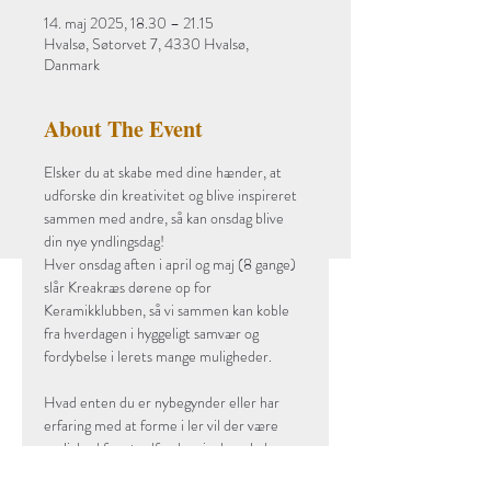
14. maj 2025, 18.30 – 21.15
Hvalsø, Søtorvet 7, 4330 Hvalsø,
Danmark
About The Event
Elsker du at skabe med dine hænder, at 
udforske din kreativitet og blive inspireret 
sammen med andre, så kan onsdag blive 
din nye yndlingsdag!
Hver onsdag aften i april og maj (8 gange) 
slår Kreakræs dørene op for 
Keramikklubben, så vi sammen kan koble 
fra hverdagen i hyggeligt samvær og 
fordybelse i lerets mange muligheder.
Hvad enten du er nybegynder eller har 
erfaring med at forme i ler vil der være 
mulighed for at udforske pinch - plade - 
tryk- og pølseteknik, eksperimentere og 