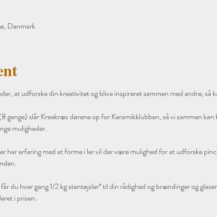
sø, Danmark
ent
er, at udforske din kreativitet og blive inspireret sammen med andre, så k
 (8 gange) slår Kreakræs dørene op for Keramikklubben, så vi sammen kan ko
ange muligheder.
 har erfaring med at forme i ler vil der være mulighed for at udforske pinc
nden. 
 du hver gang 1/2 kg stentøjsler* til din rådighed og brændinger og glaseri
ret i prisen. 