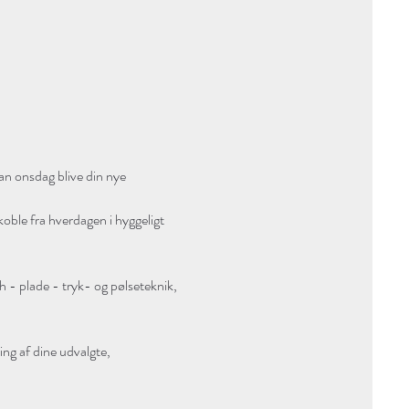
an onsdag blive din nye 
ble fra hverdagen i hyggeligt 
h - plade - tryk- og pølseteknik, 
ng af dine udvalgte, 