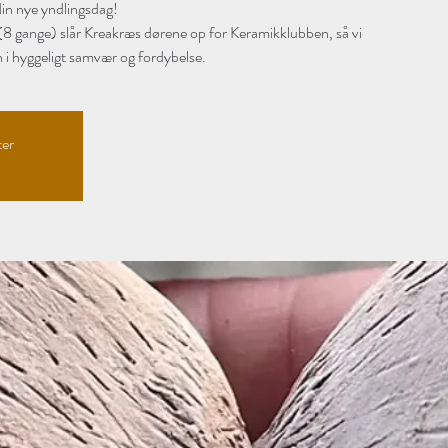
din nye yndlingsdag!
 (8 gange) slår Kreakræs dørene op for Keramikklubben, så vi
i hyggeligt samvær og fordybelse.
ter