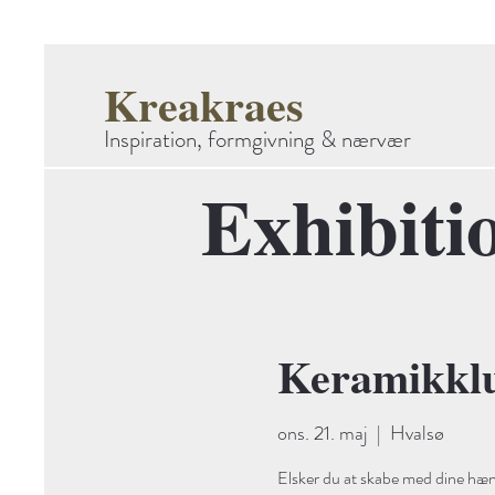
Kreakraes
Inspiration, formgivning & nærvær
Exhibiti
Keramikkl
ons. 21. maj
  |  
Hvalsø
Elsker du at skabe med dine hænd