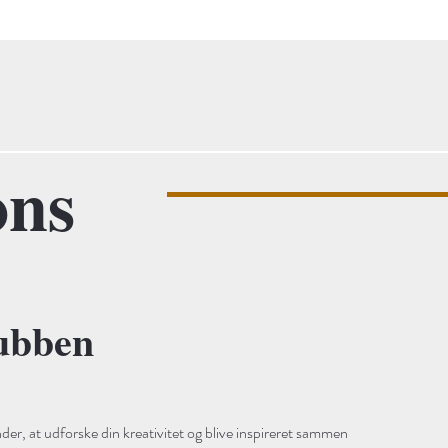
ons
ubben
er, at udforske din kreativitet og blive inspireret sammen