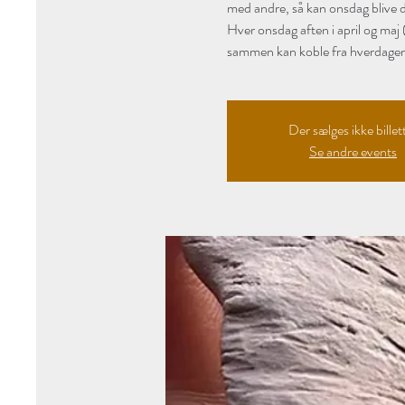
med andre, så kan onsdag blive 
Hver onsdag aften i april og maj
sammen kan koble fra hverdagen 
Der sælges ikke billet
Se andre events