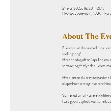
21. maj 2025, 18.30 – 21.15
Hvalsø, Søtorvet 7, 4330 Hval
About The Ev
Elsker du at skabe med dine hænd
yndlingsdag!
Hver onsdag aften i april og maj
samvær og fordybelse i lerets m
Hvad enten du er nybegynder eller
eksperimentere og inspirere hina
Som medlem af keramikklubben får
færdigbearbejdede værker inklude